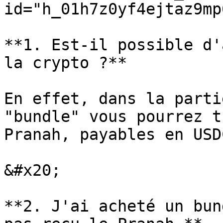
id="h_01h7z0yf4ejtaz9mp
**1. Est-il possible d'
la crypto ?**

En effet, dans la parti
"bundle" vous pourrez t
Pranah, payables en USDC
&#x20;

**2. J'ai acheté un bun