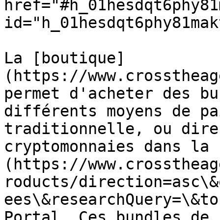
href="#h_01hesdqt6phy81
id="h_01hesdqt6phy81mak
La [boutique]
(https://www.crosstheag
permet d'acheter des bu
différents moyens de pa
traditionnelle, ou dire
cryptomonnaies dans la 
(https://www.crosstheag
roducts/direction=asc\&
ees\&researchQuery=\&to
Portal. Ces bundles de 