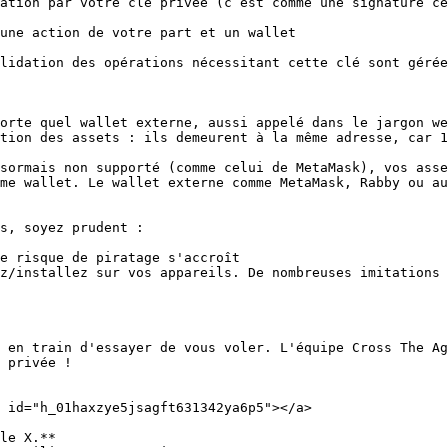
ation par votre clé privée (c’est comme une signature ce
une action de votre part et un wallet

lidation des opérations nécessitant cette clé sont gérée
orte quel wallet externe, aussi appelé dans le jargon we
tion des assets : ils demeurent à la même adresse, car 1
sormais non supporté (comme celui de MetaMask), vos asse
me wallet. Le wallet externe comme MetaMask, Rabby ou au
s, soyez prudent :

e risque de piratage s'accroît

z/installez sur vos appareils. De nombreuses imitations 
 en train d'essayer de vous voler. L'équipe Cross The Ag
 privée !

 id="h_01haxzye5jsagft631342ya6p5"></a>

le X.**
