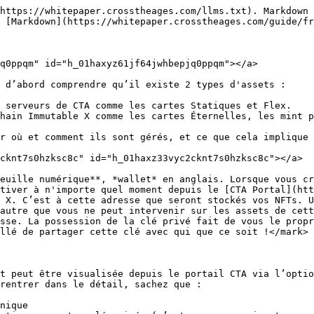
https://whitepaper.crosstheages.com/llms.txt). Markdown 
 [Markdown](https://whitepaper.crosstheages.com/guide/fr
q0ppqm" id="h_01haxyz61jf64jwhbepjq0ppqm"></a>

 d’abord comprendre qu’il existe 2 types d'assets :

 serveurs de CTA comme les cartes Statiques et Flex.

hain Immutable X comme les cartes Éternelles, les mint p
r où et comment ils sont gérés, et ce que cela implique 
cknt7s0hzksc8c" id="h_01haxz33vyc2cknt7s0hzksc8c"></a>

euille numérique**, *wallet* en anglais. Lorsque vous cr
tiver à n'importe quel moment depuis le [CTA Portal](htt
 X. C’est à cette adresse que seront stockés vos NFTs. U
autre que vous ne peut intervenir sur les assets de cett
sse. La possession de la clé privé fait de vous le propr
llé de partager cette clé avec qui que ce soit !</mark>

t peut être visualisée depuis le portail CTA via l’optio
rentrer dans le détail, sachez que :

nique
