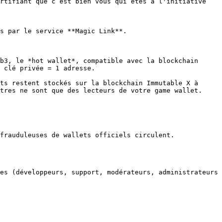
rtifiant que c’est bien vous qui êtes à l'initiative 
s par le service **Magic Link**.

b3, le *hot wallet*, compatible avec la blockchain 
 clé privée = 1 adresse.

ts restent stockés sur la blockchain Immutable X à 
tres ne sont que des lecteurs de votre game wallet. 
frauduleuses de wallets officiels circulent.

es (développeurs, support, modérateurs, administrateurs 