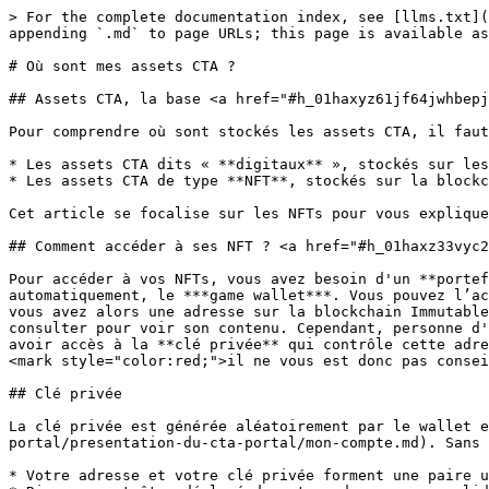
> For the complete documentation index, see [llms.txt](
appending `.md` to page URLs; this page is available as
# Où sont mes assets CTA ?

## Assets CTA, la base <a href="#h_01haxyz61jf64jwhbepj
Pour comprendre où sont stockés les assets CTA, il faut
* Les assets CTA dits « **digitaux** », stockés sur les
* Les assets CTA de type **NFT**, stockés sur la blockc
Cet article se focalise sur les NFTs pour vous explique
## Comment accéder à ses NFT ? <a href="#h_01haxz33vyc2
Pour accéder à vos NFTs, vous avez besoin d'un **portef
automatiquement, le ***game wallet***. Vous pouvez l’ac
vous avez alors une adresse sur la blockchain Immutable
consulter pour voir son contenu. Cependant, personne d'
avoir accès à la **clé privée** qui contrôle cette adre
<mark style="color:red;">il ne vous est donc pas consei
## Clé privée

La clé privée est générée aléatoirement par le wallet e
portal/presentation-du-cta-portal/mon-compte.md). Sans 
* Votre adresse et votre clé privée forment une paire u