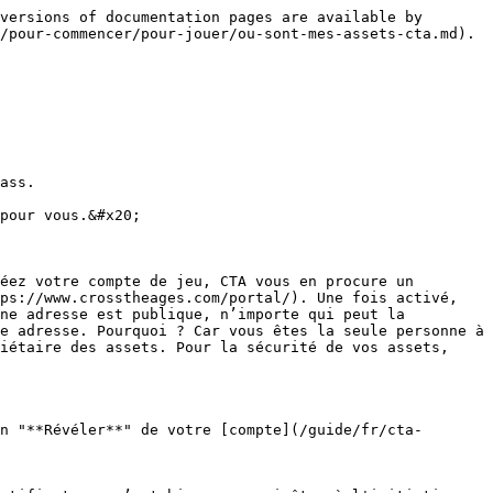
versions of documentation pages are available by 
/pour-commencer/pour-jouer/ou-sont-mes-assets-cta.md).

ass.

pour vous.&#x20;

éez votre compte de jeu, CTA vous en procure un 
ps://www.crosstheages.com/portal/). Une fois activé, 
ne adresse est publique, n’importe qui peut la 
e adresse. Pourquoi ? Car vous êtes la seule personne à 
iétaire des assets. Pour la sécurité de vos assets, 
n "**Révéler**" de votre [compte](/guide/fr/cta-