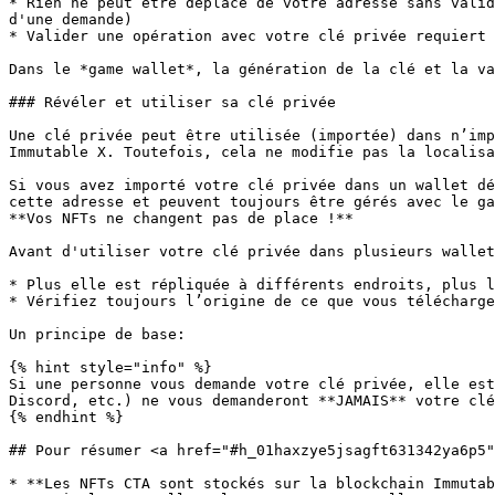
* Rien ne peut être déplacé de votre adresse sans valid
d'une demande)

* Valider une opération avec votre clé privée requiert 
Dans le *game wallet*, la génération de la clé et la va
### Révéler et utiliser sa clé privée

Une clé privée peut être utilisée (importée) dans n’imp
Immutable X. Toutefois, cela ne modifie pas la localisa
Si vous avez importé votre clé privée dans un wallet dé
cette adresse et peuvent toujours être gérés avec le ga
**Vos NFTs ne changent pas de place !**

Avant d'utiliser votre clé privée dans plusieurs wallet
* Plus elle est répliquée à différents endroits, plus l
* Vérifiez toujours l’origine de ce que vous télécharge
Un principe de base:

{% hint style="info" %}

Si une personne vous demande votre clé privée, elle est
Discord, etc.) ne vous demanderont **JAMAIS** votre clé
{% endhint %}

## Pour résumer <a href="#h_01haxzye5jsagft631342ya6p5"
* **Les NFTs CTA sont stockés sur la blockchain Immutab