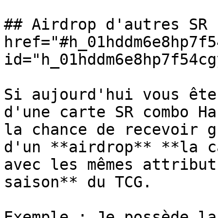
## Airdrop d'autres SR 
href="#h_01hddm6e8hp7f5
id="h_01hddm6e8hp7f54cg
Si aujourd'hui vous ête
d'une carte SR combo Ha
la chance de recevoir g
d'un **airdrop** **la c
avec les mêmes attribut
saison** du TCG.

Exemple : Je possède la