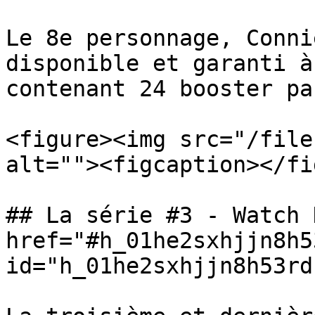
Le 8e personnage, Conni
disponible et garanti à
contenant 24 booster pa
<figure><img src="/file
alt=""><figcaption></fi
## La série #3 - Watch 
href="#h_01he2sxhjjn8h5
id="h_01he2sxhjjn8h53rd