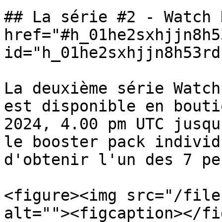
## La série #2 - Watch 
href="#h_01he2sxhjjn8h5
id="h_01he2sxhjjn8h53rd
La deuxième série Watch
est disponible en bouti
2024, 4.00 pm UTC jusqu
le booster pack individ
d'obtenir l'un des 7 pe
<figure><img src="/file
alt=""><figcaption></fi