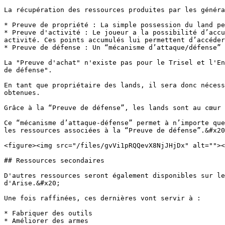
La récupération des ressources produites par les généra
* Preuve de propriété : La simple possession du land pe
* Preuve d'activité : Le joueur a la possibilité d’accu
activité. Ces points accumulés lui permettent d’accéder
* Preuve de défense : Un “mécanisme d’attaque/défense” 
La "Preuve d'achat" n'existe pas pour le Trisel et l'En
de défense".

En tant que propriétaire des lands, il sera donc nécess
obtenues.

Grâce à la “Preuve de défense”, les lands sont au cœur 
Ce “mécanisme d’attaque-défense” permet à n’importe que
les ressources associées à la “Preuve de défense”.&#x20
<figure><img src="/files/gvVi1pRQQevX8NjJHjDx" alt=""><
## Ressources secondaires

D'autres ressources seront également disponibles sur le
d'Arise.&#x20;

Une fois raffinées, ces dernières vont servir à :

* Fabriquer des outils

* Améliorer des armes
