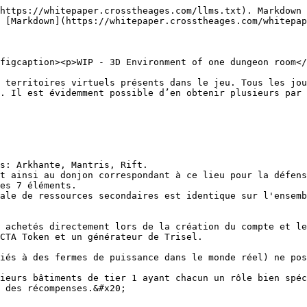
https://whitepaper.crosstheages.com/llms.txt). Markdown 
 [Markdown](https://whitepaper.crosstheages.com/whitepap
figcaption><p>WIP - 3D Environment of one dungeon room</
 territoires virtuels présents dans le jeu. Tous les jou
. Il est évidemment possible d’en obtenir plusieurs par 
s: Arkhante, Mantris, Rift.

t ainsi au donjon correspondant à ce lieu pour la défens
es 7 éléments.

ale de ressources secondaires est identique sur l'ensemb
 achetés directement lors de la création du compte et le
CTA Token et un générateur de Trisel.

iés à des fermes de puissance dans le monde réel) ne pos
ieurs bâtiments de tier 1 ayant chacun un rôle bien spéc
 des récompenses.&#x20;
