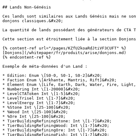
## Lands Non-Génésis

Ces lands sont similaires aux Lands Génésis mais ne son
donjons classiques.&#x20;

La quantité de lands possédant des générateurs de CTA T
Cette section est étroitement liée à la section Donjons
{% content-ref url="/pages/KZfU2koaRdJtiVF3CUFT" %}

[Donjons](/whitepaper/fr/produits/arise/donjons.md)

{% endcontent-ref %}

Exemple de méta-données d'un Land :

* Edition: Enum \[S0-0, S0-1, S0-2]&#x20;

* Faction Enum \[Arkhante, Mantris, Rift]&#x20;

* Element Enum \[Life, Earth, Dark, Water, Fire, Light,
* Numbering Int \[1-20000]&#x20;

* LevelCTAToken Int \[1-5]&#x20;

* LevelTrisel Int \[1-7]&#x20;

* LevelEnergy Int \[1-7]&#x20;

* %Stone Int \[25-100]&#x20;

* %Wood Int \[25-100]&#x20;

* %Ore Int \[25-100]&#x20;

* TierBuildingRefiningStone: Int \[1-7]&#x20;

* TierBuildingRefiningWood: Int \[1-7]&#x20;

* TierBuildingRefiningOre: Int \[1-7]&#x20;

* TierBuildingRefiningFish: Int \[1-7]&#x20;
