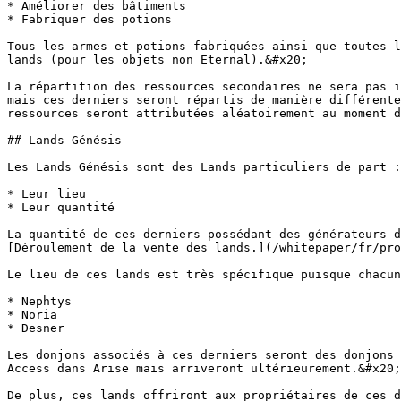
* Améliorer des bâtiments

* Fabriquer des potions

Tous les armes et potions fabriquées ainsi que toutes l
lands (pour les objets non Eternal).&#x20;

La répartition des ressources secondaires ne sera pas i
mais ces derniers seront répartis de manière différente
ressources seront attributées aléatoirement au moment d
## Lands Génésis

Les Lands Génésis sont des Lands particuliers de part :

* Leur lieu

* Leur quantité

La quantité de ces derniers possédant des générateurs d
[Déroulement de la vente des lands.](/whitepaper/fr/pro
Le lieu de ces lands est très spécifique puisque chacun
* Nephtys

* Noria

* Desner

Les donjons associés à ces derniers seront des donjons 
Access dans Arise mais arriveront ultérieurement.&#x20;

De plus, ces lands offriront aux propriétaires de ces d