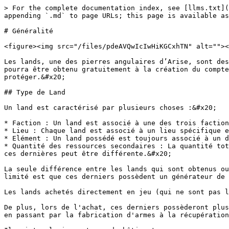
> For the complete documentation index, see [llms.txt](
appending `.md` to page URLs; this page is available as
# Généralité

<figure><img src="/files/pdeAVQwIcIwHiKGCxhTN" alt=""><
Les lands, une des pierres angulaires d’Arise, sont des
pourra être obtenu gratuitement à la création du compte
protéger.&#x20;

## Type de Land

Un land est caractérisé par plusieurs choses :&#x20;

* Faction : Un land est associé à une des trois faction
* Lieu : Chaque land est associé à un lieu spécifique e
* Elément : Un land possédé est toujours associé à un d
* Quantité des ressources secondaires : La quantité tot
ces dernières peut être différente.&#x20;

La seule différence entre les lands qui sont obtenus ou
limité est que ces derniers possèdent un générateur de 
Les lands achetés directement en jeu (qui ne sont pas l
De plus, lors de l'achat, ces derniers possèderont plus
en passant par la fabrication d'armes à la récupération