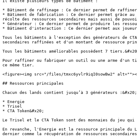
Il existe plusieurs types de bâtiment :

* Bâtiment de raffinage : Ce dernier permet de raffiner
* Bâtiment de fabrication : Ce dernier permet grâce au 
récolte des ressources secondaires mais aussi de pouvoi
* Générateur : Ce dernier permet de produire les ressou
* Bâtiment d'interaction : Ce dernier permet aux joueur
Tous les bâtiments à l'exception des générateurs de CTA
secondaires raffinées et d'un montant de ressource prin
Tous les bâtiments améliorables possèdent 7 tiers.&#x20
Pour raffiner ou fabriquer un outil ou une arme d'un ti
ce même tier.

<figure><img src="/files/tmxc6yvlr9iqI0sowBw2" alt=""><
## Ressources principales

Chacun des lands contient jusqu’à 3 générateurs :&#x20;

* Energie

* Trisel

* CTA Token&#x20;

Le Trisel et le CTA Token sont des monnaies du jeu qui 
En revanche, l'Energie est la ressource principale du L
dernier comme la récupération de ressources secondaires